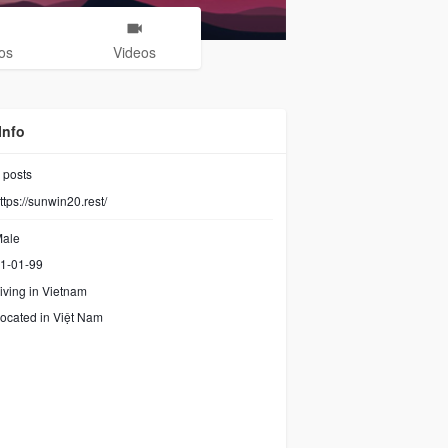
os
Videos
Info
posts
ttps://sunwin20.rest/
ale
1-01-99
iving in Vietnam
ocated in Việt Nam