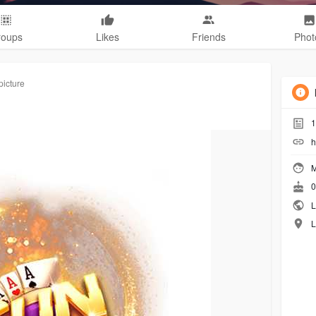
roups
Likes
Friends
Phot
picture
1
h
M
0
L
L