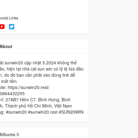
ocial Links
About
tải sunwin20 cập nhật 5.2024 không thể
ảo, hiện tại nhà cái sun win có tỷ lệ lừa đảo
ớn, do đó bạn cần phải vào đúng link để
 mất tiền.
te: https://sunwin20.rest/
 0864432255
chỉ: 27AB7 Hẻm C7, Bình Hưng, Bình
h, Thành phố Hồ Chí Minh, Việt Nam
ag: #sunwin20 #sunwin20.rest #SUN20WIN
Albums
0