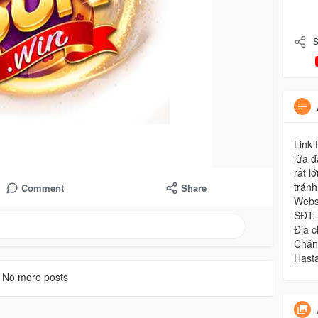
S
Link 
lừa đ
rất l
tránh
Comment
Share
Websi
SĐT:
Địa 
Chán
Hast
No more posts