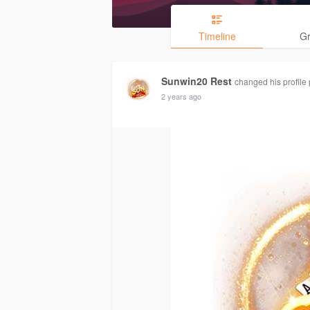
Timeline
G
Sunwin20 Rest
changed his profile 
2 years ago