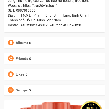
cũng như hổ trợ các vấn đề nạp rút hoặc bị treo tiền.
Website : https://sun20win.tech/
SĐT: 0887665655
Địa chỉ: 14c5 Đ. Phạm Hùng, Bình Hưng, Bình Chánh,
Thành phố Hồ Chí Minh, Việt Nam
Hastag: #sun20win #sun20win.tech #SunWin20
Albums
0
Friends
0
Likes
0
Groups
0