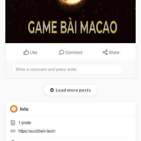
Comment
Share
Like
Load more posts
Info
1
posts
https://sun20win.tech/