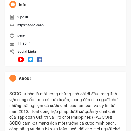
Info
2
posts
https://sodo.care/
Male
11-30--1
Social Links
About
SODO tự hào là một trong những nhà cái đi đầu trong lĩnh
vực cung cấp trò chơi trực tuyến, mang đến cho người chơi
những trải nghiệm cá cược đỉnh cao, an toàn và uy tín từ
năm 2010. Hoạt động hợp pháp dưới sự quản lý chặt chẽ
của Tập đoàn Giải trí và Trò chơi Philippines (PAGCOR),
SODO cam kết mang đến môi trường cá cược minh bạch,
công bằng và đảm bảo an toàn tuyệt đối cho mọi người chơi.