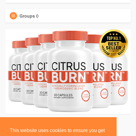
Groups
0
This website uses cookies to ensure you get