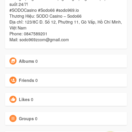
suốt 24/7!
#SODOCasino #Sodo66 #sodo969.io
Thương Hiệu: SODO Casino – Sodo66
Địa chỉ: 123/8C Đ. Số 12, Phường 11, Gò Vấp, Hồ Chí Minh,
Việt Nam
Phone: 0847589201
Mail: sodo969zcom@gmail.com
Albums
0
Friends
0
Likes
0
Groups
0