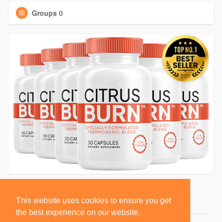
Groups
0
This website uses cookies to ensure you get
the best experience on our website.