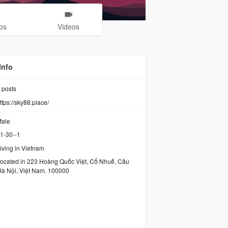
os
Videos
Info
posts
ttps://sky88.place/
ale
1-30--1
iving in Vietnam
ocated in 223 Hoàng Quốc Việt, Cổ Nhuế, Cầu
Hà Nội, Việt Nam. 100000