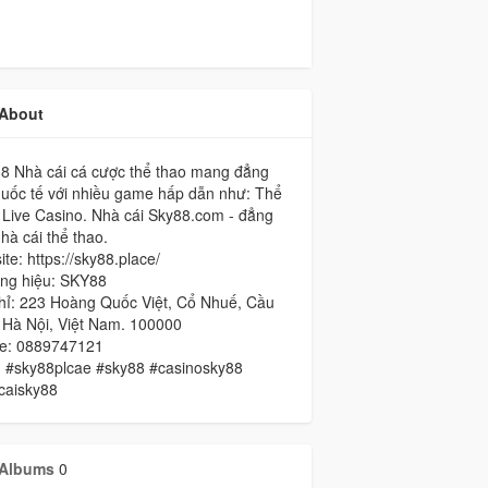
About
8 Nhà cái cá cược thể thao mang đẳng
quốc tế với nhiều game hấp dẫn như: Thể
 Live Casino. Nhà cái Sky88.com - đẳng
hà cái thể thao.
te: https://sky88.place/
ng hiệu: SKY88
chỉ: 223 Hoàng Quốc Việt, Cổ Nhuế, Cầu
 Hà Nội, Việt Nam. 100000
e: 0889747121
: #sky88plcae #sky88 #casinosky88
caisky88
Albums
0