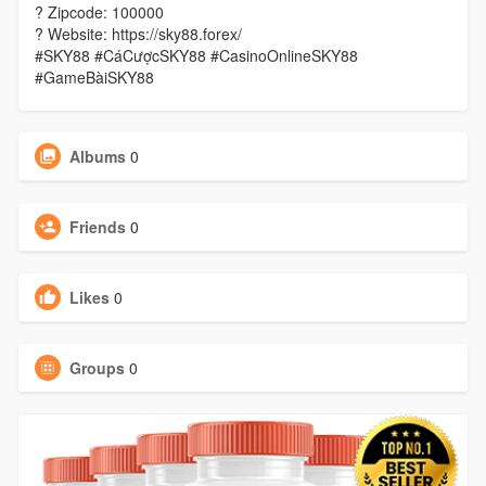
? Zipcode: 100000
? Website: https://sky88.forex/
#SKY88 #CáCượcSKY88 #CasinoOnlineSKY88
#GameBàiSKY88
Albums
0
Friends
0
Likes
0
Groups
0