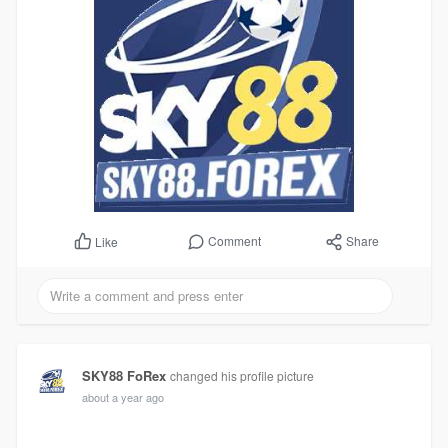
Comment
Share
Like
SKY88 FoRex
changed his profile picture
about a year ago