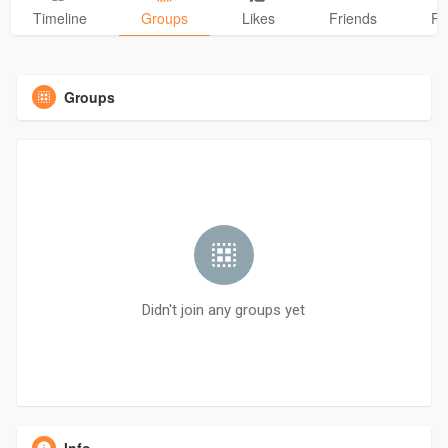
Timeline
Groups
Likes
Friends
Ph
Groups
Didn't join any groups yet