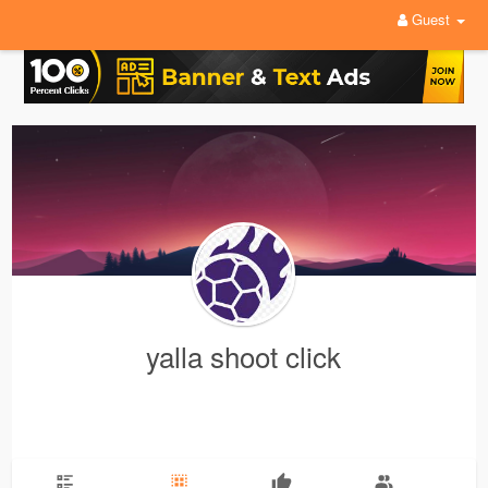
Guest
yalla shoot click