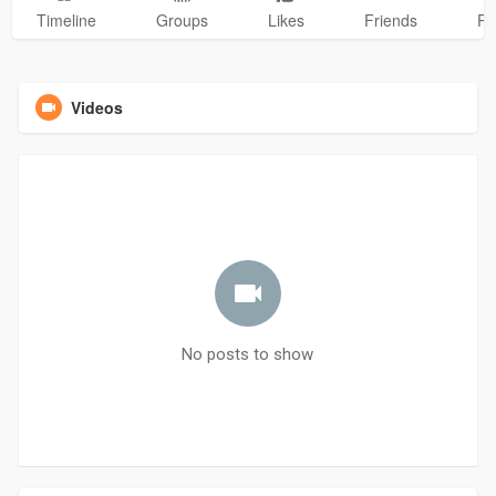
Timeline
Groups
Likes
Friends
Ph
Videos
No posts to show