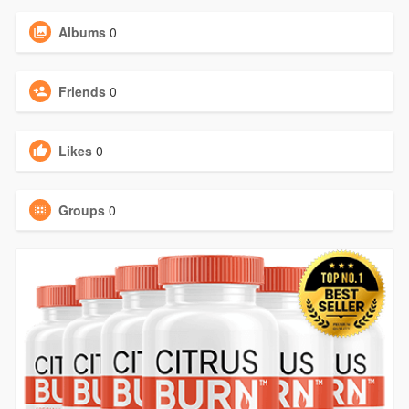
Albums
0
Friends
0
Likes
0
Groups
0