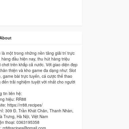
About
là một trong những nền tảng giải trí trực
 hàng đầu hiện nay, thu hút hàng triệu
 chơi trên khắp cả nước. Với giao diện đẹp
thân thiện và kho game đa dạng như: Slot
 game bài trực tuyến, cá cược thể thao
đến trải nghiệm tuyệt vời nhất cho người
 tin liên hệ:
ng hiệu: RR88
te: https://rr88.recipes/
hỉ: 309 Đ. Trần Khát Chân, Thanh Nhàn,
à Trưng, Hà Nội, Việt Nam
iện thoại: 0363195358
l: rr88recipes@gmail.com