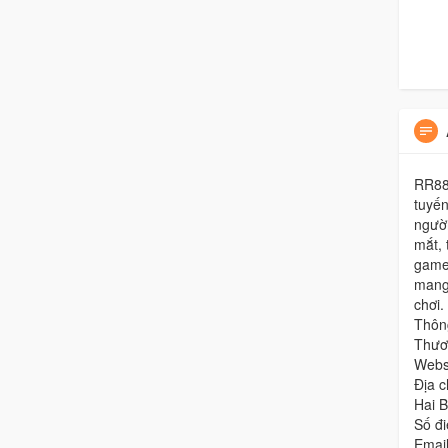
RR88 
tuyến
người
mắt, 
game,
mang 
chơi.
Thông
Thươ
Websi
Địa c
Hai B
Số đ
Emai