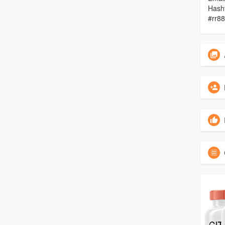
Hasht
#rr8