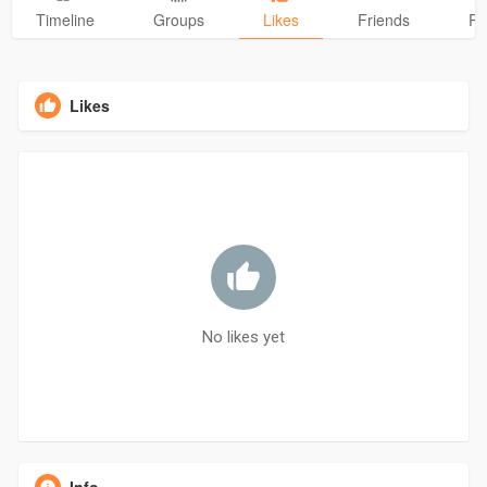
Timeline
Groups
Likes
Friends
Ph
Likes
No likes yet