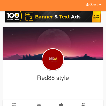
Guest
Red88 style