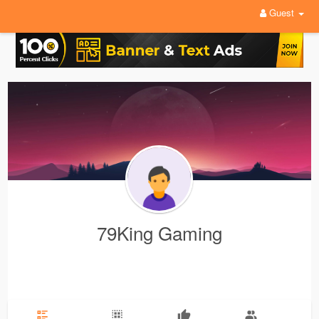
Guest
79King Gaming