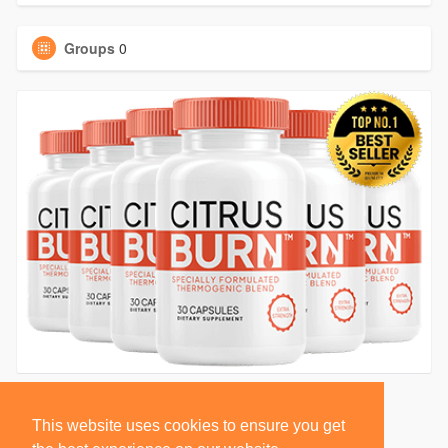
Groups
0
This website uses cookies to ensure you get