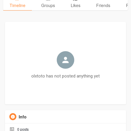
Timeline
Groups
Likes
Friends
Ph
olxtoto has not posted anything yet
Info
0
posts