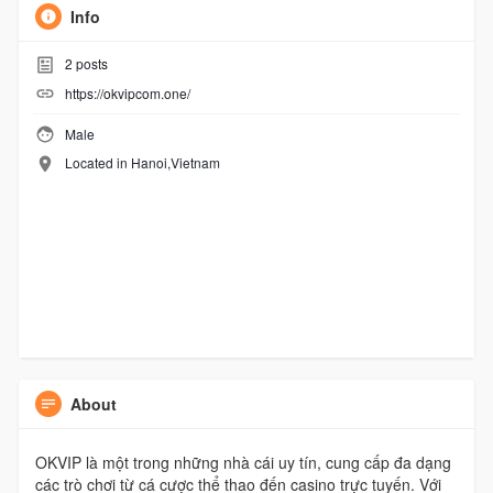
Info
2
posts
https://okvipcom.one/
Male
Located in Hanoi,Vietnam
About
OKVIP là một trong những nhà cái uy tín, cung cấp đa dạng
các trò chơi từ cá cược thể thao đến casino trực tuyến. Với