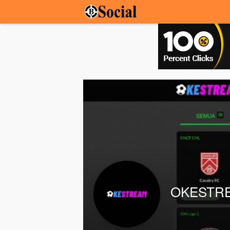
OKESTR