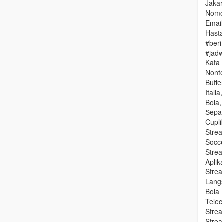
Jaka
Nomo
Emai
Hasta
#ber
#jad
Kata
Nonto
Buffe
Itali
Bola,
Sepak
Cupli
Stre
Socce
Strea
Aplik
Strea
Langs
Bola 
Telec
Strea
Strea