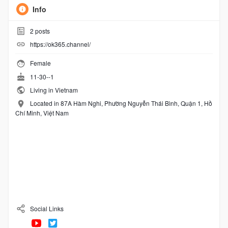
Info
2
posts
https://ok365.channel/
Female
11-30--1
Living in Vietnam
Located in 87A Hàm Nghi, Phường Nguyễn Thái Bình, Quận 1, Hồ
Chí Minh, Việt Nam
Social Links