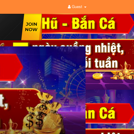
Guest