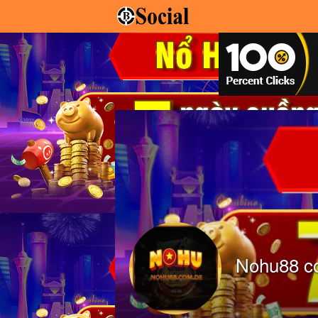
Nohu88 c