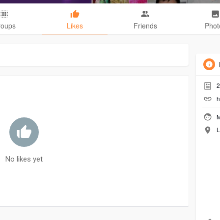
roups
Likes
Friends
Phot
2
h
M
L
No likes yet