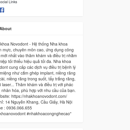
ocial Links
About
 khoa Novodont - Hệ thống Nha khoa
n mực, chuyên môn cao, ứng dụng công
mới nhất vào thăm khám và điều trị nhằm
hiệp tối thiểu hiệu quả tối đa. Nha khoa
ont cung cấp các dịch vụ điều trị bệnh lý
 miệng như cắm ghép implant, niềng răng
ài, niềng răng trong suốt, tẩy trắng răng,
ợi laser... Thăm khám và điều trị với phác
 nhân hóa, phù hợp với nhu cầu của bạn.
site: https://nhakhoanovodont.com/
hỉ: 14 Nguyễn Khang, Cầu Giấy, Hà Nội
ne : 0936.066.655
khoanovodont #nhakhoacongnghecao"