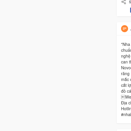
S
"Nha
chuẩ
nghệ 
can t
Novod
răng
mắc c
cắt l
đồ cá
Web
Địa c
Hotli
#nha