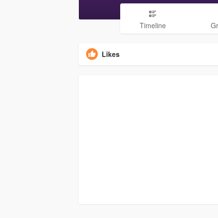
Timeline
G
Likes