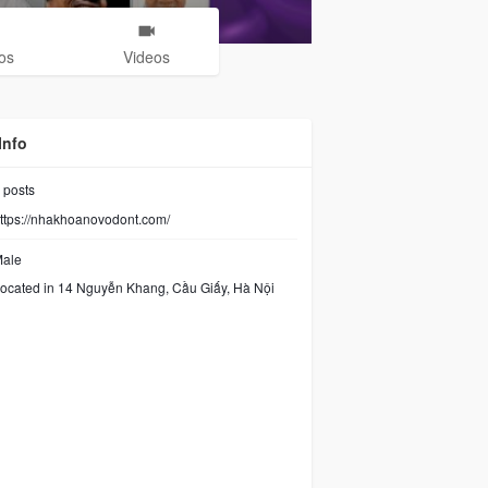
os
Videos
Info
posts
ttps://nhakhoanovodont.com/
ale
ocated in 14 Nguyễn Khang, Cầu Giấy, Hà Nội