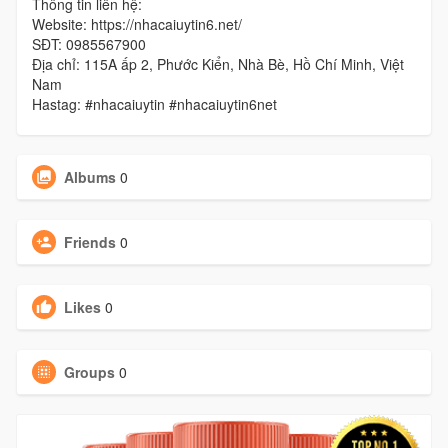
Thông tin liên hệ:
Website: https://nhacaiuytin6.net/
SĐT: 0985567900
Địa chỉ: 115A ấp 2, Phước Kiển, Nhà Bè, Hồ Chí Minh, Việt
Nam
Hastag: #nhacaiuytin #nhacaiuytin6net
Albums
0
Friends
0
Likes
0
Groups
0