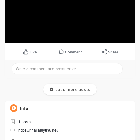
Comment
Share
Like
Load more posts
Info
1
posts
https://nhacaiuytin6.net/