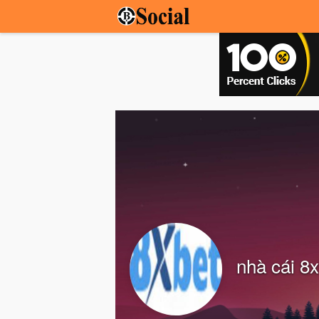
nhà cái 8