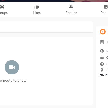
roups
Likes
Friends
Phot
1
M
0
L
L
Phú N
o posts to show