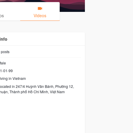
os
Videos
Info
posts
ale
1-01-99
iving in Vietnam
ocated in 247/4 Huỳnh Văn Bánh, Phường 12,
huận, Thành phố Hồ Chí Minh, Việt Nam