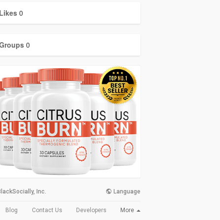
Likes
0
Groups
0
lackSocially, Inc.
Language
More
Blog
Contact Us
Developers