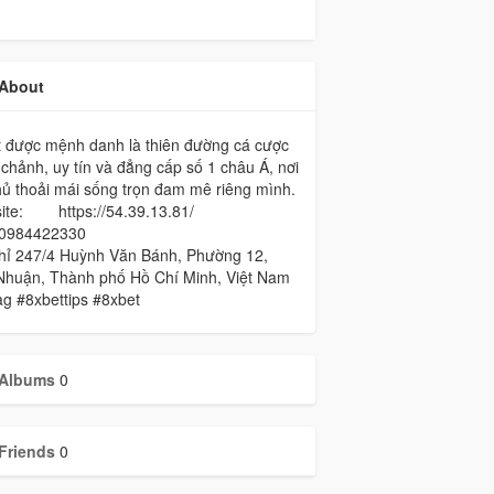
About
t được mệnh danh là thiên đường cá cược
chảnh, uy tín và đẳng cấp số 1 châu Á, nơi
hủ thoải mái sống trọn đam mê riêng mình.
ite: https://54.39.13.81/
0984422330
chỉ 247/4 Huỳnh Văn Bánh, Phường 12,
Nhuận, Thành phố Hồ Chí Minh, Việt Nam
g #8xbettips #8xbet
Albums
0
Friends
0