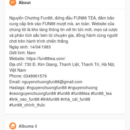
About
Nguyễn Chương Fun88, đứng đầu FUN88 TEA, đảm bảo
cung cấp link vào FUN88 mượt mà, an toàn. Website của
chúng tôi là kho tàng thông tin với tin tức mới, mẹo cá cược
và phân tích sắc bén từ chuyên gia, đồng hành cùng người
chơi trên hành trình chiến thắng.
Ngày sinh: 14/04/1983
Giới tính: Nam
Website: https://fun88tea.com/
Địa chỉ: 730 Đ. Kim Giang, Thanh Liệt, Thanh Trì, Hà Nội,
Việt Nam
Phone: 0348961579
Email: nguyenchuongfun88@gmail.com
Hastags: #nguyenchuongfun88 #nguyenchuong
#ceonguyenchuongfun88 #fun88 #fun88tea #fun88_tea
#link_vao_fun88 #linkfun88 #nhà_cái_fun88
#fun88_chính_thức
Albums
0