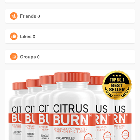
Friends
0
Likes
0
Groups
0