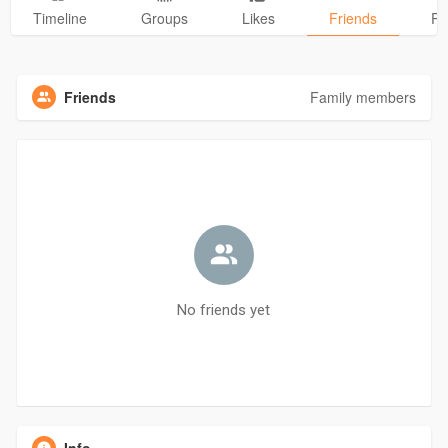
Timeline
Groups
Likes
Friends
Ph
Friends
Family members
No friends yet