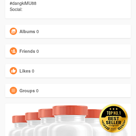
#dangkiMU88
Social:
Albums
0
Friends
0
Likes
0
Groups
0