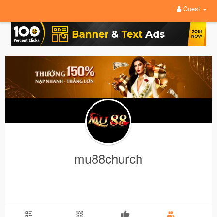
Guest
mu88church