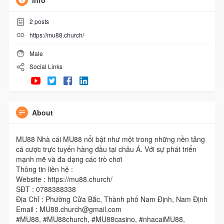
Info
2
posts
https://mu88.church/
Male
Social Links
About
MU88 Nhà cái MU88 nổi bật như một trong những nền tảng
cá cược trực tuyến hàng đầu tại châu Á. Với sự phát triển
mạnh mẽ và đa dạng các trò chơi
Thông tin liên hệ :
Website : https://mu88.church/
SĐT : 0788388338
Địa Chỉ : Phường Cửa Bắc, Thành phố Nam Định, Nam Định
Email : MU88.church@gmail.com
#MU88, #MU88church, #MU88casino, #nhacaiMU88,