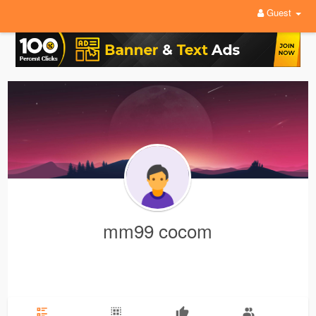
Guest
mm99 cocom