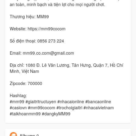
an toàn, minh bạch và tiện lợi cho mọi người chơi.
Thương hiệu: MM99
Website: https://mm99cocom
Số điện thoại: 0856 273 224
Email: mm99.co.com@gmail.com
Địa chỉ: 1080 Đ. Lê Văn Lương, Tân Hưng, Quận 7, Hồ Chí
Minh, Việt Nam
Zipcode: 700000
Hashtag:
#mm99 #giaitritructuyen #nhacaionline #bancaonline
#casiovn #mm99cocom #trochoigiaitri #nhacaivietnam
#taikhoanmm99 #dangkyMM99
Albums
0