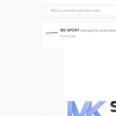
MK SPORT
changed her profile pictu
2 years ago