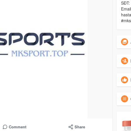
SĐT:
Emai
hasta
#mks
Comment
Share