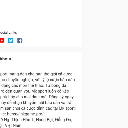
ocial Links
About
port mang đến cho bạn thế giới cá cược
hao chuyên nghiệp, với tỷ lệ cược hấp dẫn
 dạng các môn thể thao. Từ bóng đá,
rổ đến quần vợt, Mk sport luôn có kèo
 phù hợp cho mọi đam mê. Đăng ký ngay
nay để nhận khuyến mãi hấp dẫn và trải
m sân chơi cá cược đỉnh cao tại Mk sport!
te: https://mkgame.pro/
19 Ng. Thịnh Hào 1, Hàng Bột, Đống Đa,
ội, Việt Nam