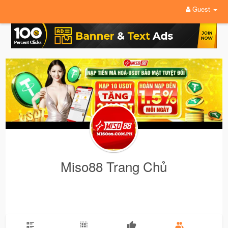
Guest
Miso88 Trang Chủ