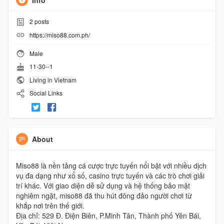
Info
2
posts
https://miso88.com.ph/
Male
11-30--1
Living in Vietnam
Social Links
About
Miso88 là nền tảng cá cược trực tuyến nổi bật với nhiều dịch
vụ đa dạng như xổ số, casino trực tuyến và các trò chơi giải
trí khác. Với giao diện dễ sử dụng và hệ thống bảo mật
nghiêm ngặt, miso88 đã thu hút đông đảo người chơi từ
khắp nơi trên thế giới.
Địa chỉ: 529 Đ. Điện Biên, P.Minh Tân, Thành phố Yên Bái,