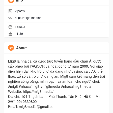
Info
2
posts
https://mig8.media/
Female
11-30--1
About
Mig8 là nhà cái cá cược trực tuyến hàng đầu châu Á, được
cấp phép bởi PAGCOR và hoạt động từ năm 2009. Với giao
diện hiện đại, kho trò chơi đa dạng như casino, cá cược thể
thao, xổ số và trò chơi dân gian, Mig8 cam kết mang đến trải
nghiệm công bằng, minh bạch và an toàn cho người chơi.
#mig8 #nhacaimig8 #mig8media #nhacaimig8media
Website: https://mig8.media/
Địa chỉ: 104 Thạch Lam, Phú Thạnh, Tân Phú, Hồ Chí Minh
SĐT: 0910332802
Email: mig8media@gmail.com