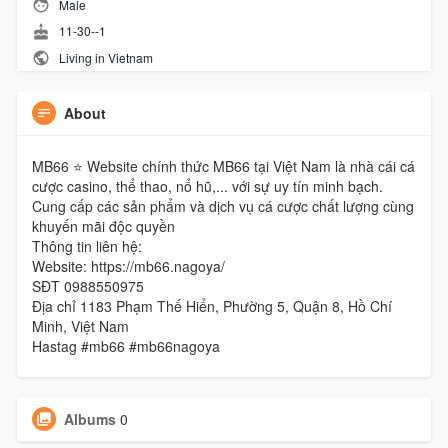
Male
11-30--1
Living in Vietnam
About
MB66 ⭐ Website chính thức MB66 tại Việt Nam là nhà cái cá
cược casino, thể thao, nổ hũ,... với sự uy tín minh bạch.
Cung cấp các sản phẩm và dịch vụ cá cược chất lượng cùng
khuyến mãi độc quyền
Thông tin liên hệ:
Website: https://mb66.nagoya/
SĐT 0988550975
Địa chỉ 1183 Phạm Thế Hiển, Phường 5, Quận 8, Hồ Chí
Minh, Việt Nam
Hastag #mb66 #mb66nagoya
Albums
0