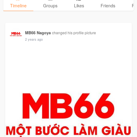
Timeline
Groups
Likes
Friends
Ph
MB66 Nagoya
changed his profile picture
2 years ago