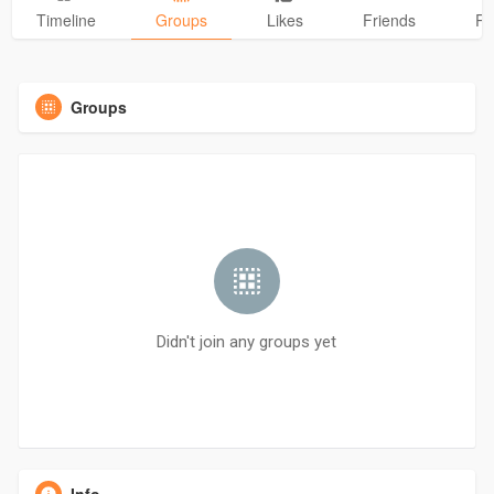
Timeline
Groups
Likes
Friends
Ph
Groups
Didn't join any groups yet