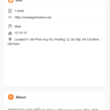
Info
1
posts
https://massagehoakieu.vip/
Male
12-15-10
Located in 199 Phan Huy Ích, Phường 12, Gò Vấp, Hồ Chí Minh,
Việt Nam
About