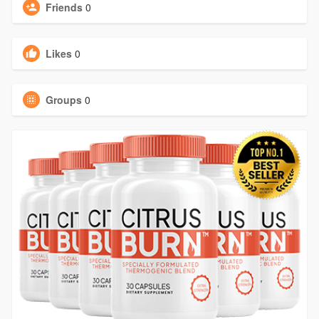
Friends
0
Likes
0
Groups
0