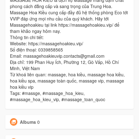
MASSAGE HOA KIỀU là dịch vụ Massage mang đậm chất
phong cách đẳng cấp và sang trọng của Trung Hoa.
Massage Hoa Kiều cung cấp đầy đủ hệ thống phòng Eco tới
VVIP đáp ứng mọi nhu cầu của quý khách. Hãy tới
Massagehoakieu tại link https://massagehoakieu.vip/ để
tham khảo ngay hôm nay.
Thông tin chi tiết:
Website: https://massagehoakieu.vip/
Số điện thoại: 0339858565
Email: massagehoakieuvip.contacts@gmail.com
Địa chỉ: 199 Phan Huy Ích, Phường 12, Gò Vấp, Hồ Chí
Minh, Việt Nam
Từ khoá liên quan: massage, hoa kiều, massage hoa kiều,
hoa kiều spa, massage toàn quốc, massage vip, massage
hoa kiều vip
Tags: #massge, #massage_hoa_kieu,
#massage_hoa_kieu_vip, #massage_toan_quoc
Albums
0