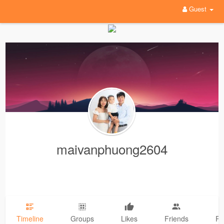
Guest
maivanphuong2604
Timeline
Groups
Likes
Friends
Ph