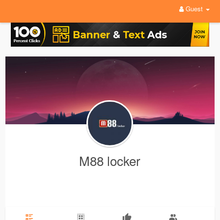
Guest
M88 locker