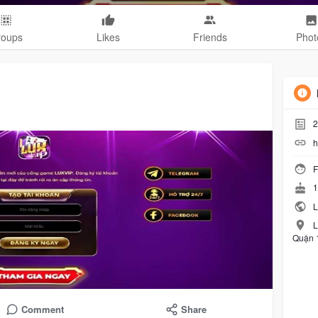
roups
Likes
Friends
Phot
2
h
F
1
L
L
Quận 1
Comment
Share