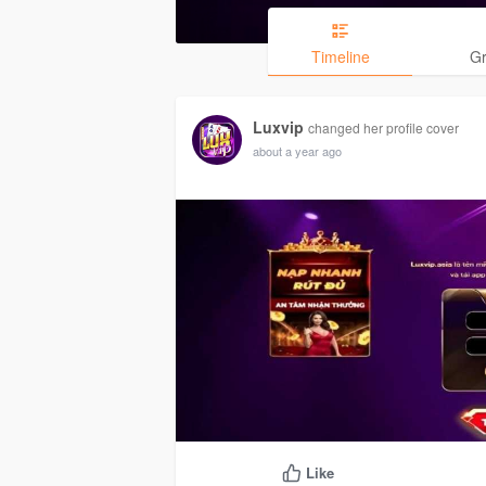
Timeline
G
Luxvip
changed her profile cover
about a year ago
Like