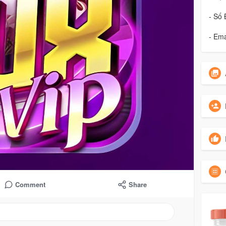
- Số
- Ema
Comment
Share