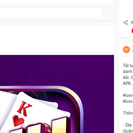
S
Tải l
danh 
đối. 
APK, 
#luxv
#luxv
Thông
- Đị
Quận