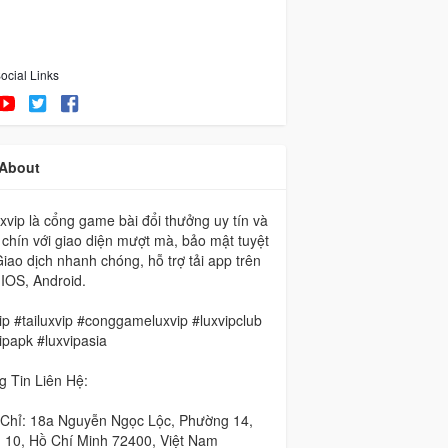
ocial Links
About
uxvip là cổng game bài đổi thưởng uy tín và
chín với giao diện mượt mà, bảo mật tuyệt
Giao dịch nhanh chóng, hỗ trợ tải app trên
IOS, Android.
ip #tailuxvip #conggameluxvip #luxvipclub
ipapk #luxvipasia
 Tin Liên Hệ:
a Chỉ: 18a Nguyễn Ngọc Lộc, Phường 14,
 10, Hồ Chí Minh 72400, Việt Nam