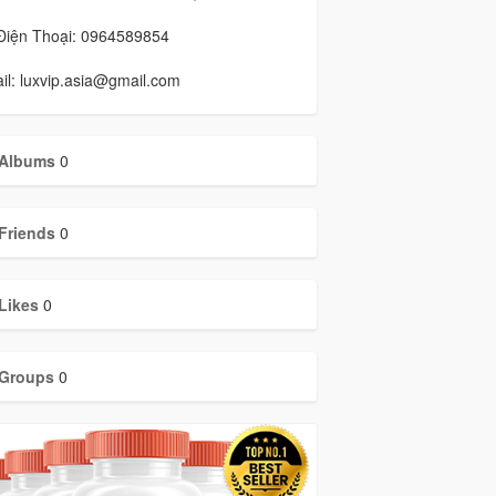
 Điện Thoại: 0964589854
il: luxvip.asia@gmail.com
Albums
0
Friends
0
Likes
0
Groups
0