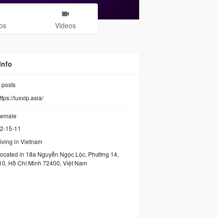
os
Videos
Info
posts
ttps://luxvip.asia/
emale
2-15-11
iving in Vietnam
ocated in 18a Nguyễn Ngọc Lộc, Phường 14,
0, Hồ Chí Minh 72400, Việt Nam