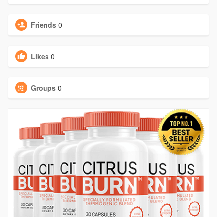
Friends
0
Likes
0
Groups
0