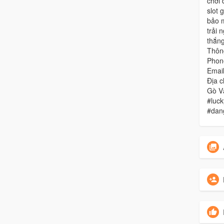
chơi 
slot 
bảo 
trải 
thắng
Thông
Phon
Emai
Địa 
Gò V
#luc
#dan