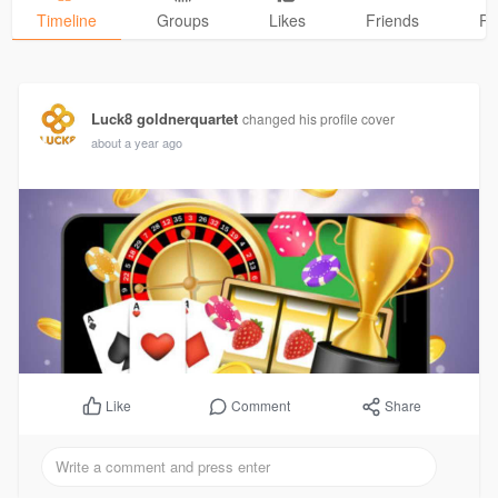
Timeline
Groups
Likes
Friends
Ph
Luck8 goldnerquartet
changed his profile cover
about a year ago
Comment
Share
Like