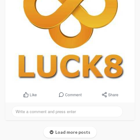
Comment
Share
Like
Load more posts