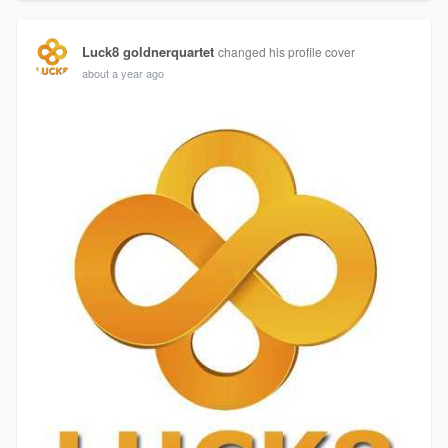
Luck8 goldnerquartet
changed his profile cover
about a year ago