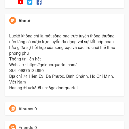
About
Luck8 không chỉ là một sòng bạc trực tuyến thông thường
nền tảng cá cược trực tuyến đa dạng với sự kết hợp hoàn
hảo giữa sự hồi hộp của sòng bạc và các trò chơi thể thao
phong phú
Thông tin liên hệ:
Website : https://goldnerquartet.com/
SĐT 09875134890
Địa chỉ 74 Hẻm E3, Đa Phước, Bình Chánh, Hồ Chí Minh,
Việt Nam
Hastag #Luck8 #Luck8goldnerquartet
Albums
0
Friends
0