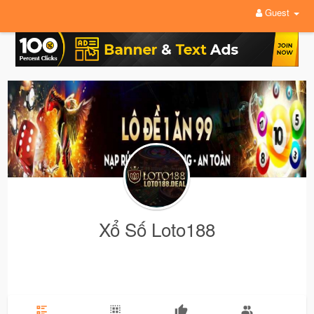
Guest
Xổ Số Loto188