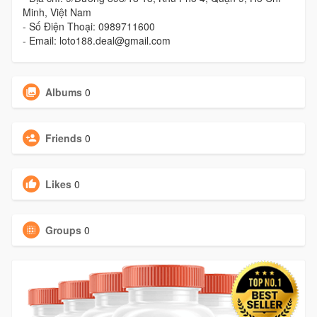
Minh, Việt Nam
- Số Điện Thoại: 0989711600
- Email: loto188.deal@gmail.com
Albums
0
Friends
0
Likes
0
Groups
0