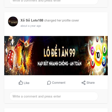
Xổ Số Loto188
changed her profile cover
about a year ago
Comment
Share
Like