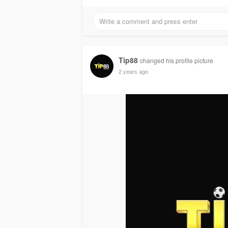
Tip88
changed his profile picture
2 years ago