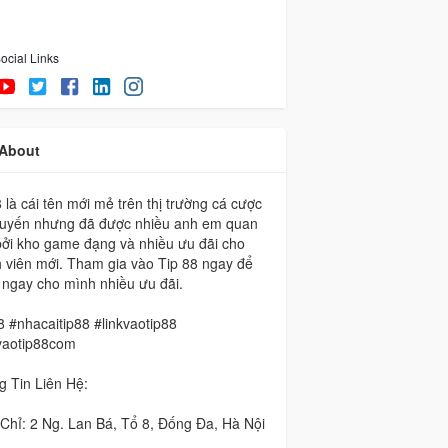
ocial Links
About
 là cái tên mới mẻ trên thị trường cá cược
 tuyến nhưng đã được nhiều anh em quan
bởi kho game đạng và nhiều ưu đãi cho
 viên mới. Tham gia vào Tip 88 ngay để
ngay cho mình nhiều ưu đãi.
8 #nhacaitip88 #linkvaotip88
kvaotip88com
 Tin Liên Hệ:
 Chỉ: 2 Ng. Lan Bá, Tổ 8, Đống Đa, Hà Nội