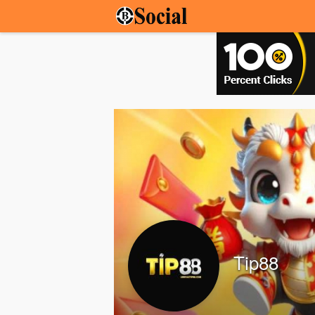
Tip88