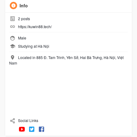
Info
2
posts
https://kuwin88.tech/
Male
Studying at Hà Nội
Located in 885 Đ. Tam Trinh, Yên Sở, Hai Bà Trưng, Hà Nội, Việt
Nam
Social Links