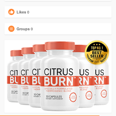
Likes
0
Groups
0