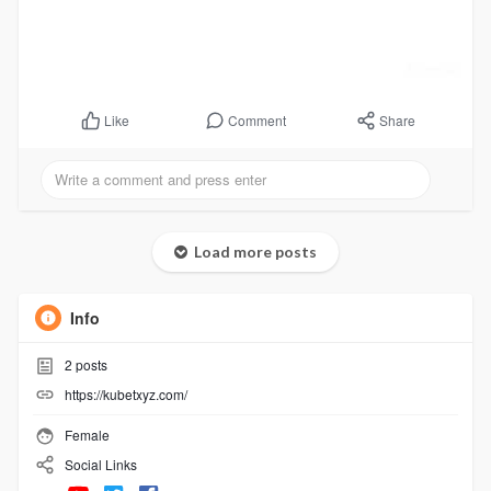
Comment
Share
Like
Load more posts
Info
2
posts
https://kubetxyz.com/
Female
Social Links