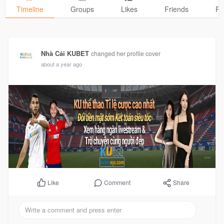
Timeline
Groups
Likes
Friends
Ph
Nhà Cái KUBET
changed her profile cover
about a year ago
Comment
Share
Like