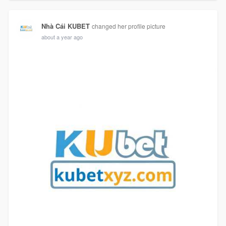
Nhà Cái KUBET
changed her profile picture
about a year ago