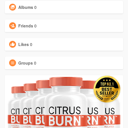
Albums
0
Friends
0
Likes
0
Groups
0