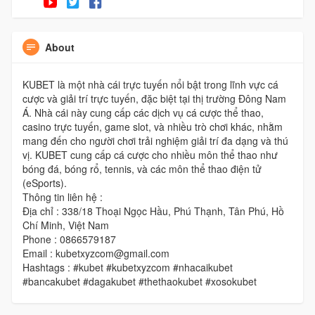
About
KUBET là một nhà cái trực tuyến nổi bật trong lĩnh vực cá
cược và giải trí trực tuyến, đặc biệt tại thị trường Đông Nam
Á. Nhà cái này cung cấp các dịch vụ cá cược thể thao,
casino trực tuyến, game slot, và nhiều trò chơi khác, nhằm
mang đến cho người chơi trải nghiệm giải trí đa dạng và thú
vị. KUBET cung cấp cá cược cho nhiều môn thể thao như
bóng đá, bóng rổ, tennis, và các môn thể thao điện tử
(eSports).
Thông tin liên hệ :
Địa chỉ : 338/18 Thoại Ngọc Hầu, Phú Thạnh, Tân Phú, Hồ
Chí Minh, Việt Nam
Phone : 0866579187
Email : kubetxyzcom@gmail.com
Hashtags : #kubet #kubetxyzcom #nhacaikubet
#bancakubet #dagakubet #thethaokubet #xosokubet