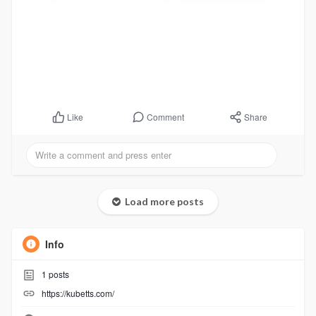
Comment
Share
Like
Load more posts
Info
1
posts
https://kubetts.com/