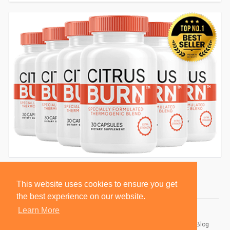
This website uses cookies to ensure you get
the best experience on our website.
Learn More
© 2026 BlackSocially, Inc.
Home
About
Contact Us
Privacy Policy
Terms of Use
Blog