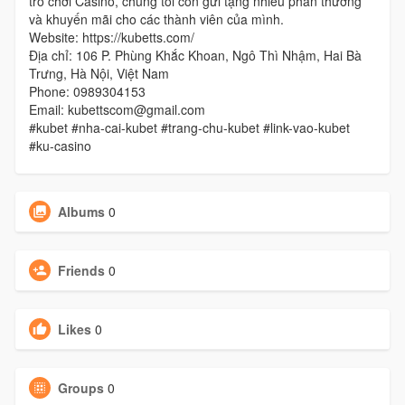
trò chơi Casino, chúng tôi còn gửi tặng nhiều phần thưởng
và khuyến mãi cho các thành viên của mình.
Website: https://kubetts.com/
Địa chỉ: 106 P. Phùng Khắc Khoan, Ngô Thì Nhậm, Hai Bà
Trưng, Hà Nội, Việt Nam
Phone: 0989304153
Email: kubettscom@gmail.com
#kubet #nha-cai-kubet #trang-chu-kubet #link-vao-kubet
#ku-casino
Albums
0
Friends
0
Likes
0
Groups
0