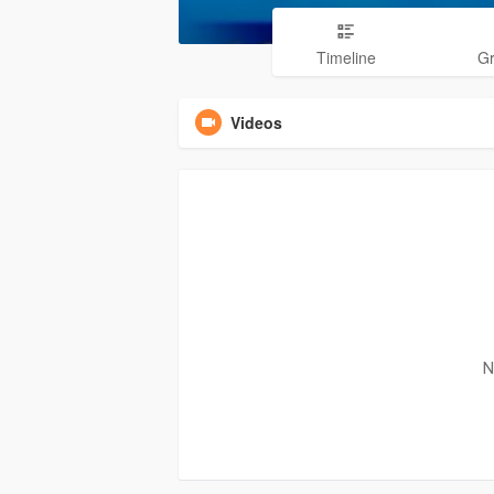
Timeline
G
Videos
N