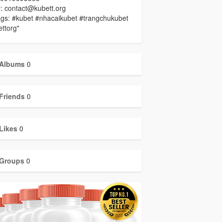
: contact@kubett.org
ags: #kubet #nhacaikubet #trangchukubet
ttorg"
Albums
0
Friends
0
Likes
0
Groups
0