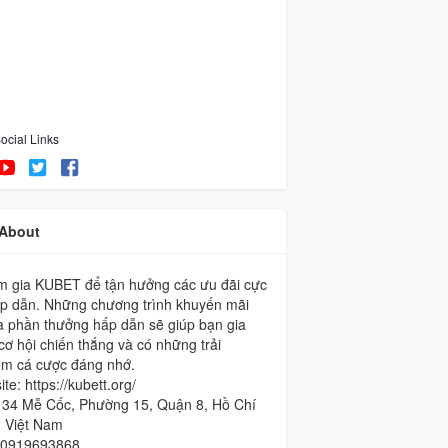
ocial Links
About
m gia KUBET để tận hưởng các ưu đãi cực
ấp dẫn. Những chương trình khuyến mãi
à phần thưởng hấp dẫn sẽ giúp bạn gia
cơ hội chiến thắng và có những trải
ệm cá cược đáng nhớ.
te: https://kubett.org/
134 Mễ Cốc, Phường 15, Quận 8, Hồ Chí
, Việt Nam
 0919693868