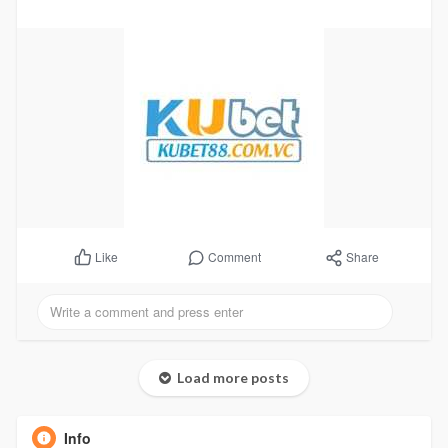
Comment
Share
Like
Load more posts
Info