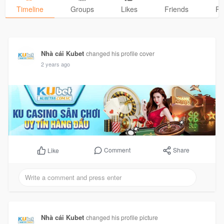
Timeline
Groups
Likes
Friends
Ph
Nhà cái Kubet
changed his profile cover
2 years ago
Comment
Share
Like
Nhà cái Kubet
changed his profile picture