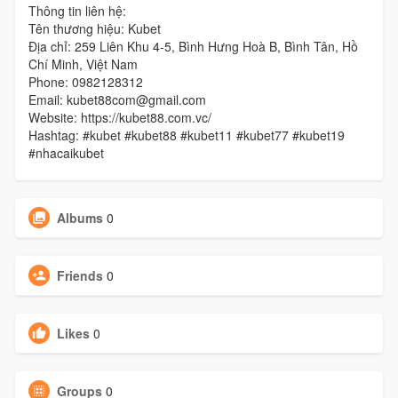
Thông tin liên hệ:
Tên thương hiệu: Kubet
Địa chỉ: 259 Liên Khu 4-5, Bình Hưng Hoà B, Bình Tân, Hồ
Chí Minh, Việt Nam
Phone: 0982128312
Email: kubet88com@gmail.com
Website: https://kubet88.com.vc/
Hashtag: #kubet #kubet88 #kubet11 #kubet77 #kubet19
#nhacaikubet
Albums
0
Friends
0
Likes
0
Groups
0