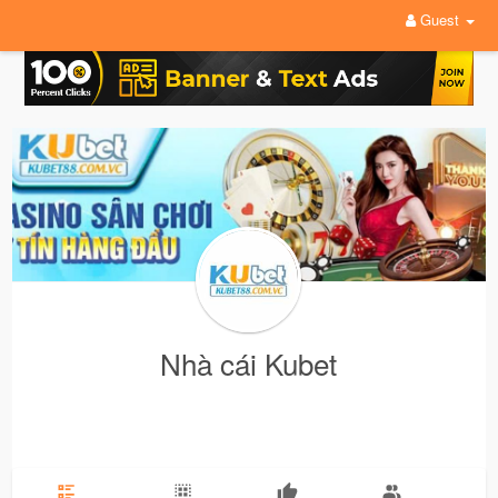
Guest
Nhà cái Kubet