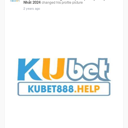
Nhất 2024
changed his profile picture
2 years ago