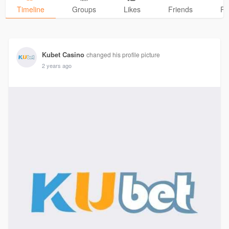
Timeline
Groups
Likes
Friends
Ph
Kubet Casino
changed his profile picture
2 years ago