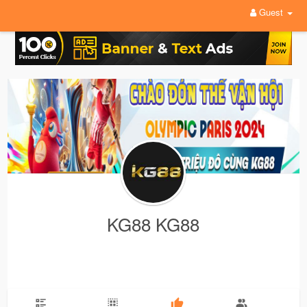
Guest
KG88 KG88