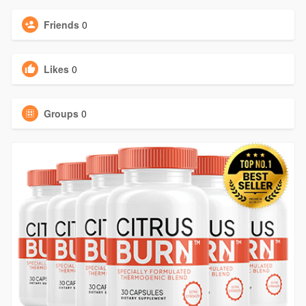
Friends
0
Likes
0
Groups
0