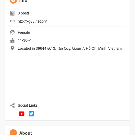
Info
3
posts
http://kg88.net.ph/
Female
11-30--1
Located in 39644 Đ.13, Tân Quy, Quận 7, Hồ Chí Minh, Vietnam
Social Links
About