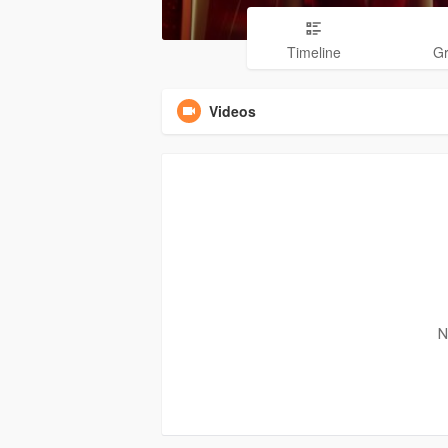
Timeline
G
Videos
N