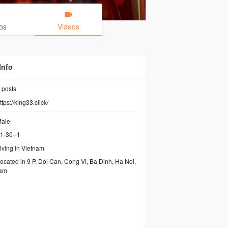
os
Videos
Info
posts
ttps://king33.click/
ale
1-30--1
iving in Vietnam
ocated in 9 P. Doi Can, Cong Vi, Ba Dinh, Ha Noi,
Nam