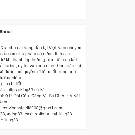
About
3 là nhà cái hàng đầu tại Việt Nam chuyên
cấp các siêu phẩm cá cược đỉnh cao.
từ khi thành lập thương hiệu đã cam kết
ất lượng, uy tín và xanh chín. Đảm bảo hội
sẽ được mọi quyền lợi tốt nhất trong quá
 trải nghiệm.
 tin chi tiết:
te: https://king33.click/
hỉ: 9 P. Đội Cấn, Cống Vị, Ba Đình, Hà Nội,
 Nam
l: cervinocataldi2202@gmail.com
33, #king33_casino, #nha_cai_king33,
e_king33