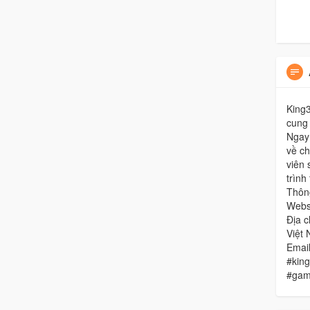
King3
cung 
Ngay 
về ch
viên 
trình
Thông
Websi
Địa c
Việt
Emai
#king
#gam