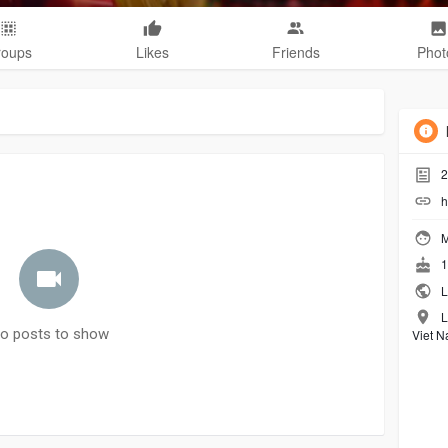
roups
Likes
Friends
Phot
2
h
M
1
L
L
o posts to show
Viet 