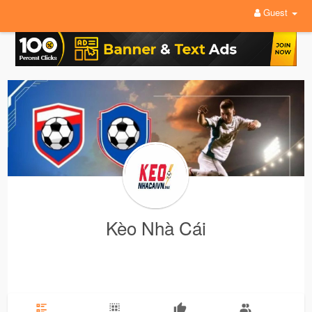
Guest
Kèo Nhà Cái