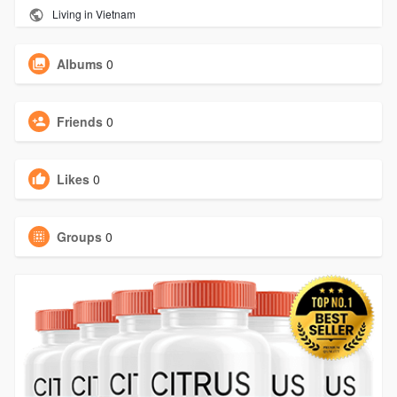
Living in Vietnam
Albums
0
Friends
0
Likes
0
Groups
0