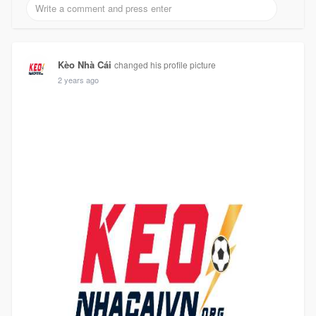
Kèo Nhà Cái
changed his profile picture
2 years ago