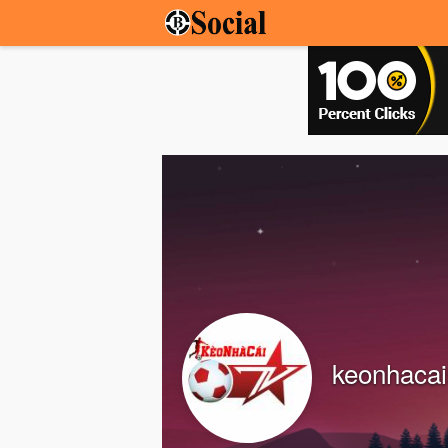
keonhacai