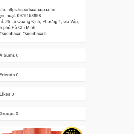
te: https://sportscarcup.com/
iện thoại: 0979153698
hỉ: 25 Lê Quang Định, Phường 1, Gò Vấp,
h phố Hồ Chí Minh
 #keonhacai #keonhacai5
Albums
0
Friends
0
Likes
0
Groups
0