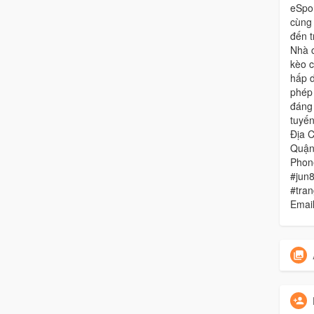
eSpor
cùng 
đến t
Nhà c
kèo c
hấp d
phép 
đáng 
tuyến
Địa C
Quận
Phon
#jun
#tran
Emai