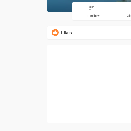
Timeline
G
Likes