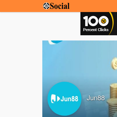
Jun88