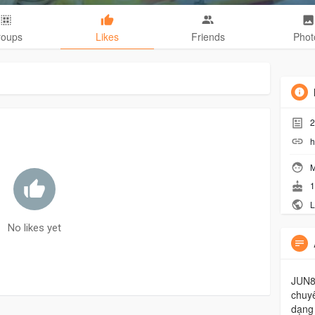
roups
Likes
Friends
Phot
2
h
M
1
L
No likes yet
JUN88
chuyê
dạng 