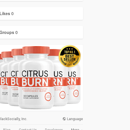
Likes
0
Groups
0
lackSocially, Inc.
Language
More