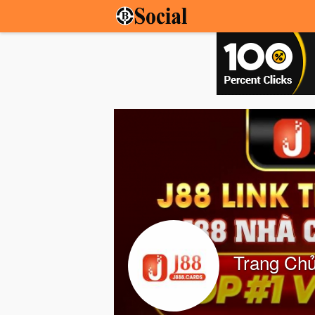
Trang Chủ