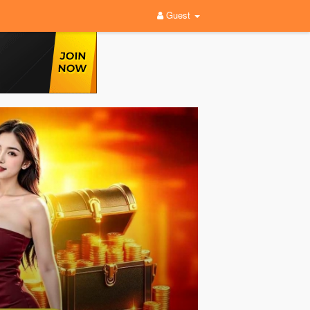
Guest